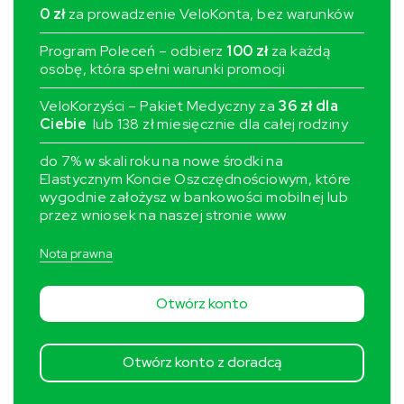
0 zł
za prowadzenie VeloKonta, bez warunków
Program Poleceń – odbierz
100 zł
za każdą
osobę, która spełni warunki promocji
VeloKorzyści – Pakiet Medyczny za
36 zł dla
Ciebie
lub 138 zł miesięcznie dla całej rodziny
do 7% w skali roku na nowe środki na
Elastycznym Koncie Oszczędnościowym, które
wygodnie założysz w bankowości mobilnej lub
przez wniosek na naszej stronie www
Nota prawna
Otwórz konto
Otwórz konto z doradcą