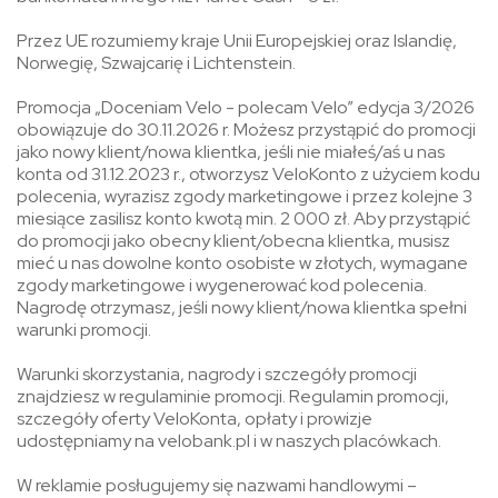
Przez UE rozumiemy kraje Unii Europejskiej oraz Islandię,
Norwegię, Szwajcarię i Lichtenstein.
Promocja „Doceniam Velo - polecam Velo” edycja 3/2026
obowiązuje do 30.11.2026 r. Możesz przystąpić do promocji
jako nowy klient/nowa klientka, jeśli nie miałeś/aś u nas
konta od 31.12.2023 r., otworzysz VeloKonto z użyciem kodu
polecenia, wyrazisz zgody marketingowe i przez kolejne 3
miesiące zasilisz konto kwotą min. 2 000 zł. Aby przystąpić
do promocji jako obecny klient/obecna klientka, musisz
mieć u nas dowolne konto osobiste w złotych, wymagane
zgody marketingowe i wygenerować kod polecenia.
Nagrodę otrzymasz, jeśli nowy klient/nowa klientka spełni
warunki promocji.
Warunki skorzystania, nagrody i szczegóły promocji
znajdziesz w regulaminie promocji. Regulamin promocji,
szczegóły oferty VeloKonta, opłaty i prowizje
udostępniamy na velobank.pl i w naszych placówkach.
W reklamie posługujemy się nazwami handlowymi –