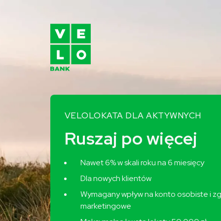
VeloBank – poznaj ofertę Velo
VELOLOKATA DLA AKTYWNYCH
Ruszaj po więcej
Nawet 6% w skali roku na 6 miesięcy
Dla nowych klientów
Wymagany wpływ na konto osobiste i z
marketingowe