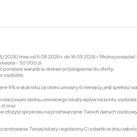
8/2026) trwa od 6.08.2026 r. do 16.09.2026 r. Można posiadać 
 kwota - 50 000 zł.
ć poniższe warunki w okresie przystąpienia do oferty:
o osobiste,
e 6% w skali roku za okres umowny 6 miesięcy, jeśli spełnisz w
ndarzowym okresu umownego lokaty wpływ na konto osobiste, p
 zł oraz
nie złożysz sprzeciwu na przetwarzanie Twoich danych osobow
ocentowanie Twojej lokaty i wypłacimy Ci odsetki w dniu zakońc