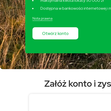
Maksymalna kwota lokaty 50 000 zł
Dostępna w bankowości internetowej i m
Nota prawna
Otwórz konto
Załóż konto i z