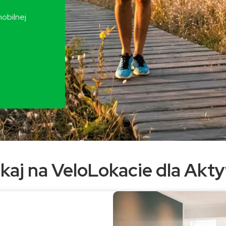
obilnej
yskaj na VeloLokacie dla Ak