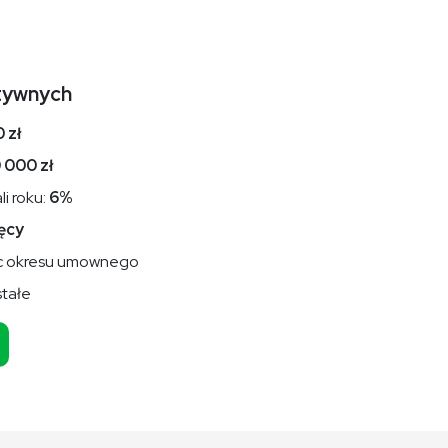
tywnych
 zł
 000 zł
i roku:
6%
ęcy
iec okresu umownego
stałe