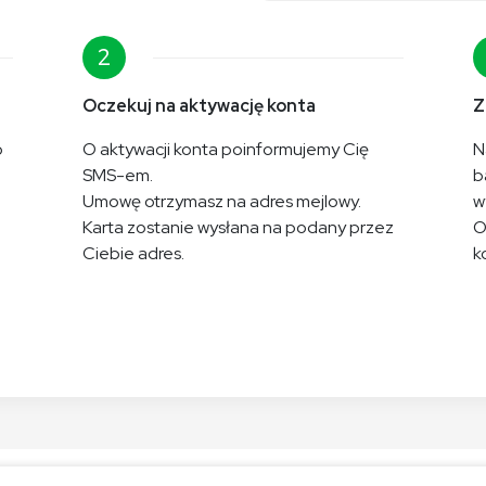
2
Oczekuj na aktywację konta
Z
o
O aktywacji konta poinformujemy Cię
N
SMS-em.
b
Umowę otrzymasz na adres mejlowy.
w
Karta zostanie wysłana na podany przez
O
Ciebie adres.
k