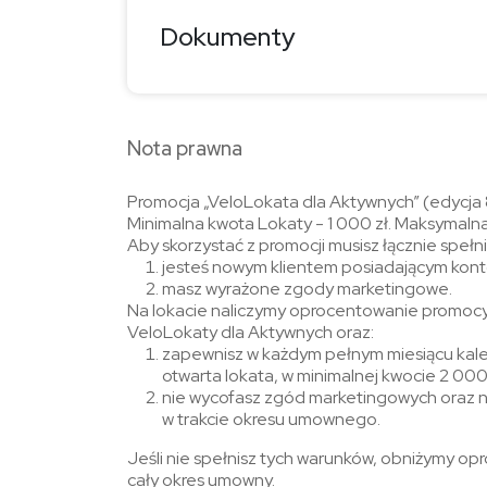
Dokumenty
Nota prawna
Promocja „VeloLokata dla Aktywnych” (edycja 
Minimalna kwota Lokaty - 1 000 zł. Maksymalna
Aby skorzystać z promocji musisz łącznie spełni
jesteś nowym klientem posiadającym kont
masz wyrażone zgody marketingowe.
Na lokacie naliczymy oprocentowanie promocyjn
VeloLokaty dla Aktywnych oraz:
zapewnisz w każdym pełnym miesiącu kale
otwarta lokata, w minimalnej kwocie 2 000
nie wycofasz zgód marketingowych oraz 
w trakcie okresu umownego.
Jeśli nie spełnisz tych warunków, obniżymy opr
cały okres umowny.