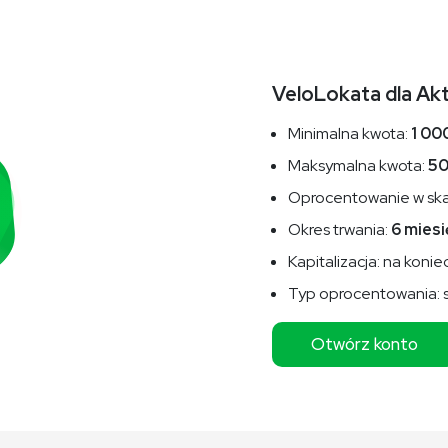
VeloLokata dla Ak
Minimalna kwota:
1 000
Maksymalna kwota:
50
Oprocentowanie w skal
Okres trwania:
6 miesi
Kapitalizacja: na kon
Typ oprocentowania: 
Otwórz konto