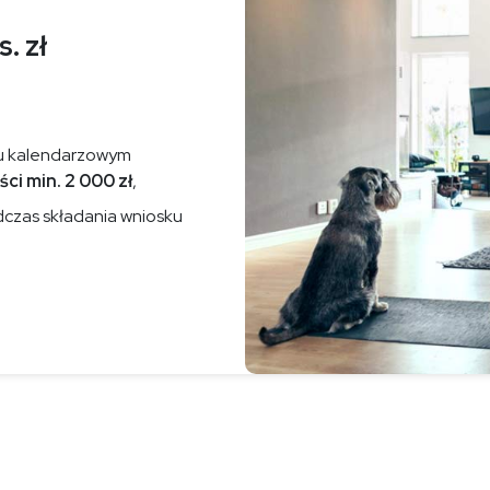
. zł
u kalendarzowym
ci min. 2 000 zł
,
czas składania wniosku