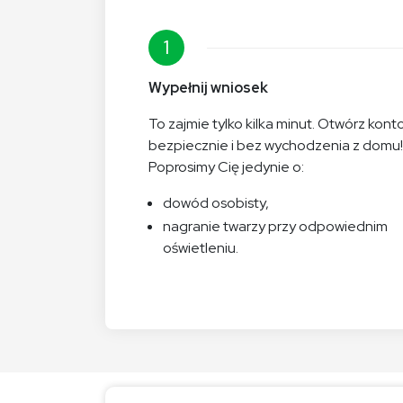
1
Wypełnij wniosek
To zajmie tylko kilka minut. Otwórz kont
bezpiecznie i bez wychodzenia z domu!
Poprosimy Cię jedynie o:
dowód osobisty,
nagranie twarzy przy odpowiednim
oświetleniu.