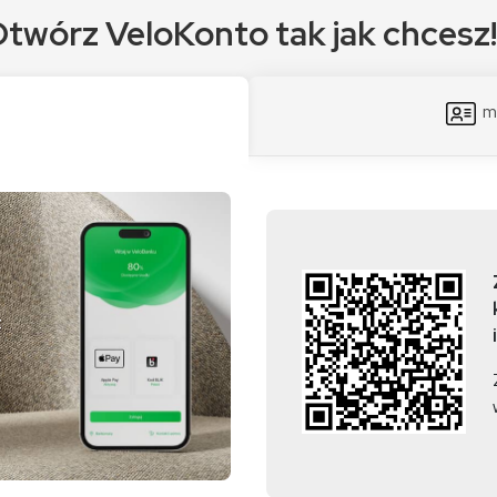
twórz VeloKonto tak jak chcesz!
mO
z