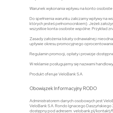
Warunek wykonania wpływu na konto osobiste
Do spełnienia warunku zaliczamy wpływy na wszy
których jesteś pełnomocnikiem). Jeżeli założys
wszystkie konta osobiste wspólne. Przykład z
Zasady założenia lokaty odnawialnej i nieodna
upływie okresu promocyjnego oprocentowanie
Regulamin promocji, opłaty i prowizje dostępn
W reklamie posługujemy się nazwami handlowym
Produkt oferuje VeloBank S.A.
Obowiązek Informacyjny RODO
Administratorem danych osobowych jest VeloB
VeloBank S.A. Rondo Ignacego Daszyńskiego 2
dostępny pod adresem: velobank.pl/kontakt/