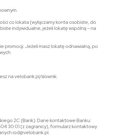
umownym.
ności co lokata (wyłączamy konta osobiste, do
iste indywidualne, jeżeli lokatę wspólną – na
ie promocji. Jeżeli masz lokatę odnawialną, po
wych.
sz na velobank.pl/slownik.
skiego 2C (Bank). Dane kontaktowe Banku:
4 30 01 (z zagranicy), formularz kontaktowy
anych iod@velobank.pl.