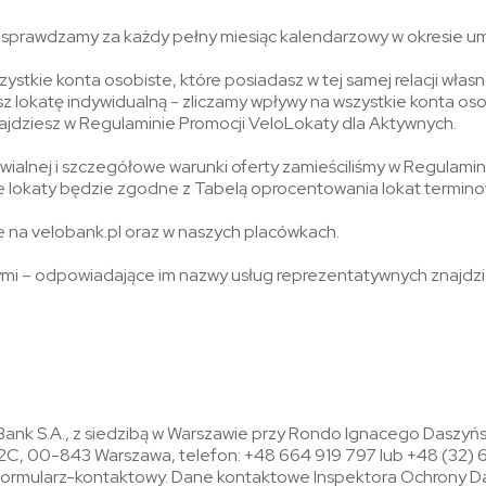
 sprawdzamy za każdy pełny miesiąc kalendarzowy w okresie 
stkie konta osobiste, które posiadasz w tej samej relacji włas
z lokatę indywidualną - zliczamy wpływy na wszystkie konta osob
najdziesz w Regulaminie Promocji VeloLokaty dla Aktywnych.
wialnej i szczegółowe warunki oferty zamieściliśmy w Regulamin
 lokaty będzie zgodne z Tabelą oprocentowania lokat termino
e na velobank.pl oraz w naszych placówkach.
i – odpowiadające im nazwy usług reprezentatywnych znajdzie
ank S.A., z siedzibą w Warszawie przy Rondo Ignacego Daszyń
C, 00-843 Warszawa, telefon: +48 664 919 797 lub +48 (32) 60
formularz-kontaktowy. Dane kontaktowe Inspektora Ochrony D